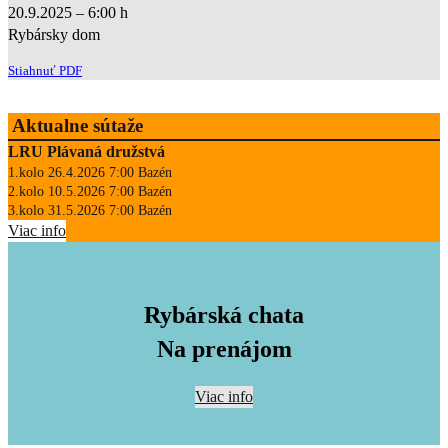
20.9.2025 – 6:00 h
Rybársky dom
Stiahnuť PDF
Aktualne sútaže
LRU Plávaná družstvá
1.kolo 26.4.2026 7:00 Bazén
2.kolo 10.5.2026 7:00 Bazén
3.kolo 31.5.2026 7:00 Bazén
Viac info
Rybárská chata
Na prenájom
Viac info