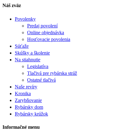
Náš zväz
Povolenky
Predaj povolení
Online objednávka
Hosťovacie povolenia
Súťaže
Skúšky a školenie
Na stiahnutie
Legislatíva
Tlačivá pre rybárska stráž
Ostatné tlačivá
Naše revíry
Kronika
Zarybňovanie
Rybársky dom
Rybársky krúžok
Informačné menu