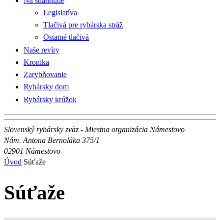
Na stiahnutie
Legislatíva
Tlačivá pre rybárska stráž
Ostatné tlačivá
Naše revíry
Kronika
Zarybňovanie
Rybársky dom
Rybársky krúžok
Slovenský rybársky zväz - Miestna organizácia Námestovo
Nám. Antona Bernoláka 375/1
02901 Námestovo
Úvod
Súťaže
Súťaže